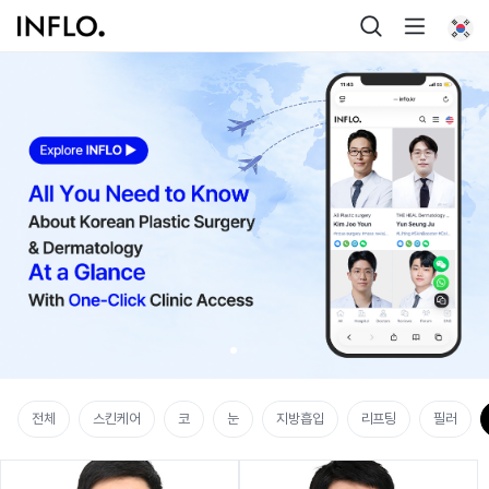
전체
스킨케어
코
눈
지방흡입
리프팅
필러