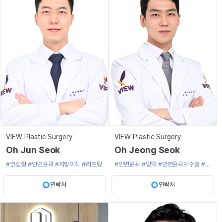
VIEW Plastic Surgery
VIEW Plastic Surgery
Oh Jun Seok
Oh Jeong Seok
#코성형
#안면윤곽
#지방이식
#리프팅
#안면윤곽
#양악
#안면윤곽재수술
#광
대축소술
#사각턱수술
연락처
연락처