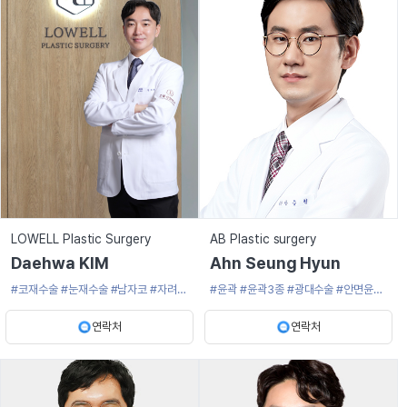
LOWELL Plastic Surgery
AB Plastic surgery
Daehwa KIM
Ahn Seung Hyun
#코재수술
#눈재수술
#남자코
#자려한
#윤곽
#윤곽3종
#광대수술
#안면윤곽
코
#코재건
#턱끝수술
연락처
연락처