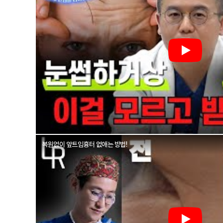
복원없이 앞트임흉터 없애는 방법!