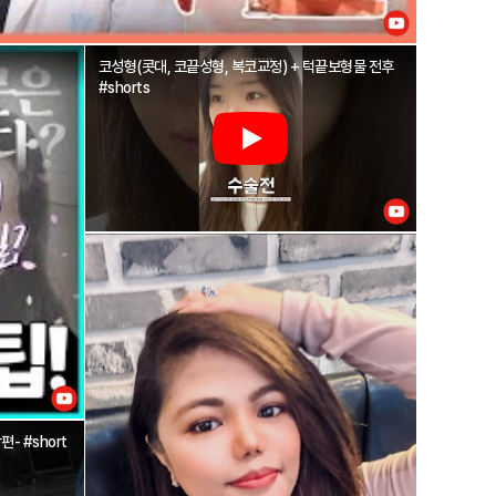
코성형(콧대, 코끝성형, 복코교정) + 턱끝보형물 전후
#shorts
ort