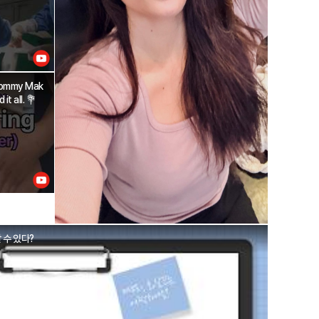
💗Mommy Mak
t all. 💐
 수 있다?