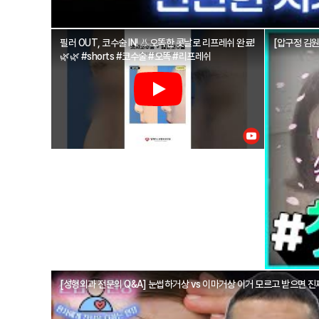
필러 OUT, 코수술 IN! 👃오똑한 콧날로 리프레쉬 완료!
🌿🌿 #shorts #코수술 #오똑 #리프레쉬
[성형외과 전문의 Q&A] 눈썹하거상 vs 이마거