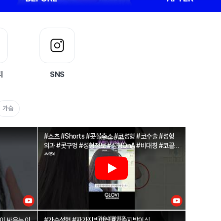
티
SNS
가슴
#쇼츠 #Shorts #콧볼축소 #코성형 #코수술 #성형
외과 #콧구멍 #성형정보 #성형QnA #비대칭 #코끝
성형
이 싸우는 이
#가슴성형 #자가지빙이식 #가슴지방이식