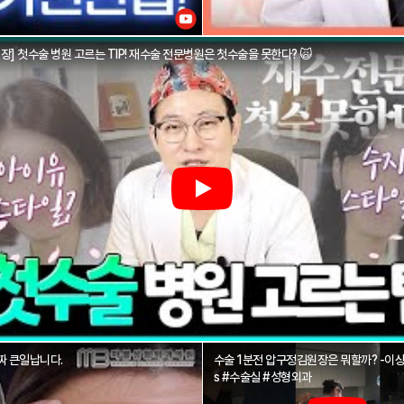
[압구정 김원장] 첫수술 병원 고르는 TIP! 재수술 전문병원은 첫수술을 못한다? 🙀
상 이거 모르고 받으면 진짜 큰일납니다.
수술 1분전 압구정김원장은 뭐할까? -이상편- #sh
s #수술실 #성형외과