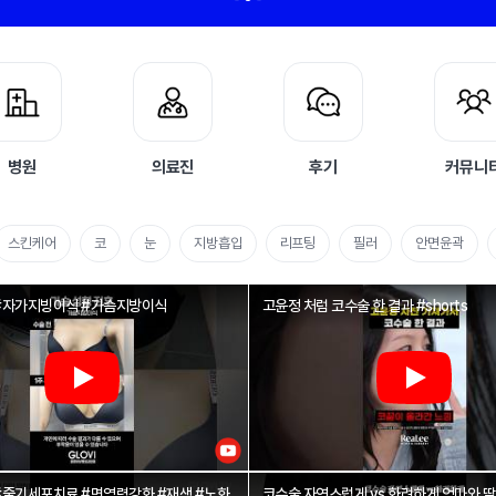
병원
의료진
후기
커뮤니
스킨케어
코
눈
지방흡입
리프팅
필러
안면윤곽
#자가지빙이식 #가슴지방이식
고윤정 처럼 코수술 한 결과 #shorts
#줄기세포치료 #면역력강화 #재생 #노화
코수술 자연스럽게 vs 화려하게 엄마와 딸