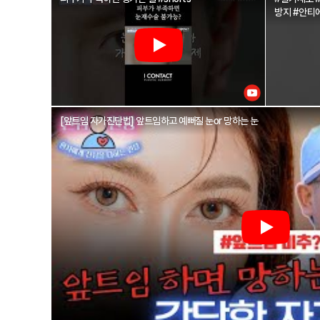
방지 #안티
[앞트임 자가진단법] 앞트임하고 예뻐질 눈or 망하는 눈