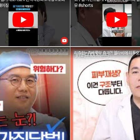
에이징
유 #shorts
리쥬란+쥬베룩의 효과?! 엘라비에 리투오