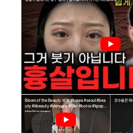
Bloom of the Beauty 🌸🌷 #korea #seoul #bea
코수술은 재수
uty #kbeauty #skincare #filler #botox #kpop #
plasticsurgery