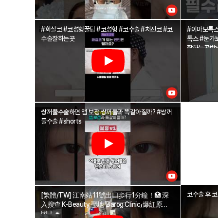
#화살코 #코성형꿀팁 #코성형 #코수술 #처진코 #코
#이마보톡스
수술잘하는곳
톡스 #눈가보톡스 #턱보톡스 #자갈턱보톡스 #보톡스
잘하는곳#boto
쌍꺼풀수술하면 앱 보정 쌍꺼풀과 똑같아질까? #쌍꺼
풀수술 #shorts
코수술 후 코
[繁體/TW] 江南站11號出口步行1分鐘！🏥 深
入搜查 K-Beauty 聖地「Barog Clinic」爆紅原
因！🔥