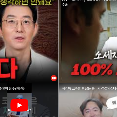
수술
술이 필수?!😫😫
자가늑 코수술 후 남는 흉터가 걱정되신다