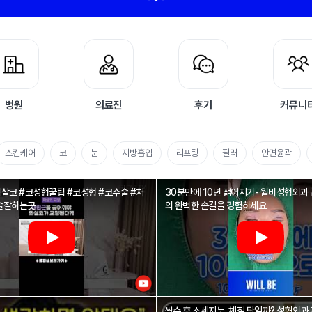
병원
의료진
후기
커뮤니
스킨케어
코
눈
지방흡입
리프팅
필러
안면윤곽
화살코 #코성형꿀팁 #코성형 #코수술 #처
30분만에 10년 젊어지기- 윌비성형외과
술잘하는곳
의 완벽한 손길을 경험하세요.
쌍수 후 소세지눈, 체질 탓일까? 성형외과