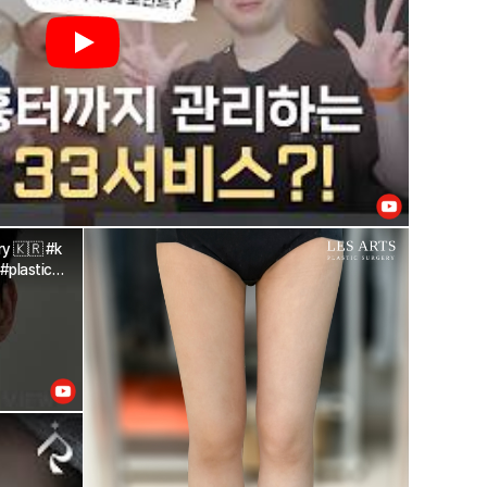
ery 🇰🇷 #k
#plasticsu