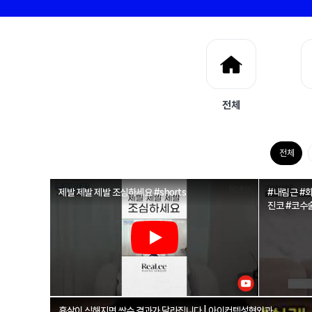
전체
전체
제발 제발 제발 조심하세요 #shorts
#내림근 #
진코 #코수
흉살이 심해지면 쌍수 결과가 달라집니다 | 아이컨텍성형외과