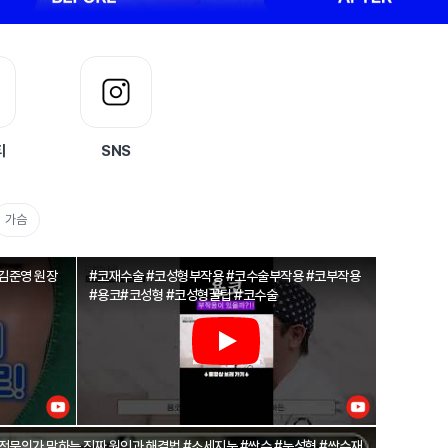
티
SNS
가슴
 김준영 원장
#코재수술 #코성형부작용 #코수술부작용 #코부작용
#용코#코성형 #코성형꿀팁 #코수술
 전문의가 말하는 진짜 원인과 해결법 #소세지눈 #쌍수 #눈성형 #쌍수재