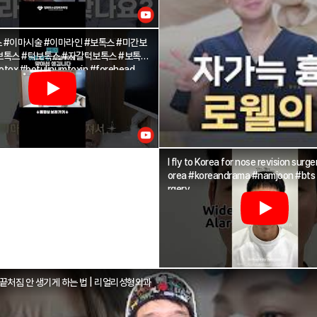
 #이마시술 #이마라인 #보톡스 #미간보
x #botulinumtoxin #forehead
I fly to Korea for nose revision surg
orea #koreandrama #namjoon #bts 
rgery
끝처짐 안 생기게 하는 법 | 리얼리성형외과